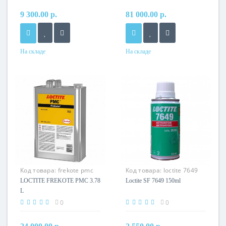
9 300.00 р.
81 000.00 р.
На складе
На складе
Код товара:
frekote pmc
Код товара:
loctite 7649
150ml
LOCTITE FREKOTE PMC 3.78
Loctite SF 7649 150ml
L
0
0