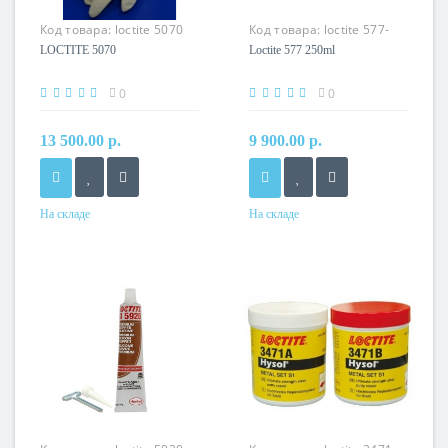
Код товара:
loctite 5070
Код товара:
loctite 577-
250
LOCTITE 5070
Loctite 577 250ml
0
0
13 500.00 р.
9 900.00 р.
На складе
На складе