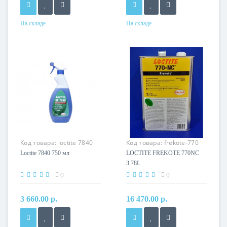
На складе
На складе
Код товара:
loctite 7840
Код товара:
frekote-770
750 мл
NC 3.78L
Loctite 7840 750 мл
LOCTITE FREKOTE 770NC
3.78L
0
0
3 660.00 р.
16 470.00 р.