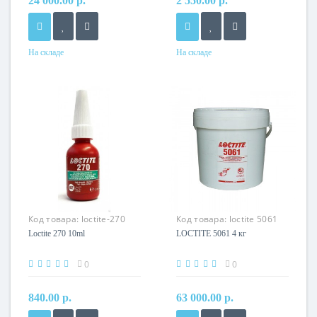
24 000.00 р.
2 550.00 р.
На складе
На складе
Код товара:
loctite-270
Код товара:
loctite 5061
50ml
Loctite 270 10ml
LOCTITE 5061 4 кг
0
0
840.00 р.
63 000.00 р.