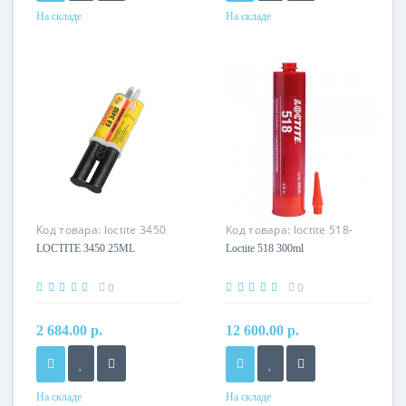
На складе
На складе
Код товара:
loctite 3450
Код товара:
loctite 518-
300
LOCTITE 3450 25ML
Loctite 518 300ml
0
0
2 684.00 р.
12 600.00 р.
На складе
На складе