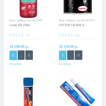
Код товара:
loctite-638
Код товара:
loctite-8104-1
250ml
Loctite 638 250ml
LOCTITE LB 8104 1L
0
0
10 500.00 р.
20 130.00 р.
На складе
На складе