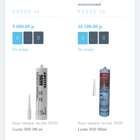
моментальный
цианоакрилатный
0
0
9 600.00 р.
10 500.00 р.
На складе
На складе
Код товара:
loctite 5699-
Код товара:
loctite 5920-
300
300
Loctite 5699 300 ml
Loctite 5920 300ml