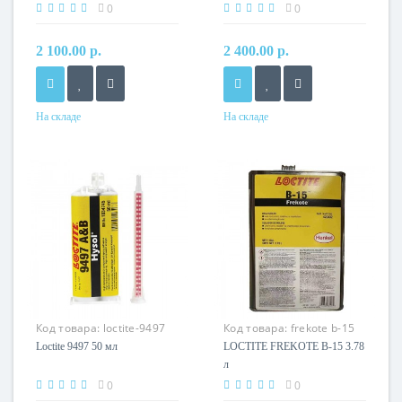
0
0
2 100.00 р.
2 400.00 р.
На складе
На складе
Код товара:
loctite-9497
Код товара:
frekote b-15
50ml
Loctite 9497 50 мл
LOCTITE FREKOTE B-15 3.78
л
0
0