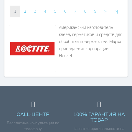
1
2
3
4
5
6
7
8
9
>
>|
Американский изготовитель
клеев, герметиков и средств для
обработки поверхностей. Марка
принадлежит корпорации
Henkel.
СALL-ЦЕНТР
100% ГАРАНТИЯ НА
ТОВАР
Бесплатные консультации по
Гарантия оригинальности на
телефону