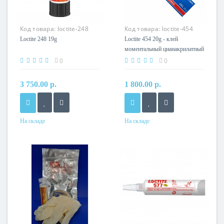
Код товара:
loctite-248
Код товара:
loctite-454
19g
20g
Loctite 248 19g
Loctite 454 20g - клей
моментальный цианакрилатный
0
0
3 750.00 р.
1 800.00 р.
На складе
На складе