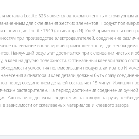
ля металла Loctite 326 является однокомпонентным структурным а
азначенным для склеивания жестких элементов. Продукт полимери
и с помощью Loctite 7649 (активатора N). Клей применяется при п
хностям при производстве электродвигателей, соединение различн
турное склеивание в ювелирной промышленности, где необходима 
тов. Наилучший результат достигаится при склеивании чистых и 
у, а клея на другую поверхности. Оптимальный клеевой зазор соста
обходимости ускорения полимеризации продукта, активатор N може
 нанесения активатора и клея детали должны быть сразу соедине
ктов перед соединением деталей составляет 15 минут. Излишки пр
ическим растворителем. На период достижения соединения ручной
ия. Как правило, до пуска соединения на полную нагрузку необходи
, в зависимости от склеиваемых материалов и клеевого зазора.
6