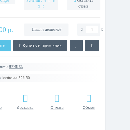
кладе
Рейтинг:
Оставить
отзыв
00 р.
Нашли дешевле?
ить
Купить в один клик
тель:
HENKEL
loctite-aa-326-50
:
о
Доставка
Оплата
Обмен