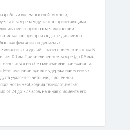
наэробным клеем высокой вязкости,
зуется в зазоре между плотно прилегающими
риклеивании ферритов к металлическим
ых металлов при производстве динамиков,
быстрая фиксация соединяемых
обезжиренных изделий с нанесением активатора N
вляет 0.1мм. При увеличенном зазоре (до 0.5мм),
т наноситься на обе склеиваемые поверхности.
ны. Максимальное время выдержки нанесенных
одукта удаляются ветошью, смоченной
 прочности необходима технологическая
мо от 24 до 72 часов, начиная с момента его