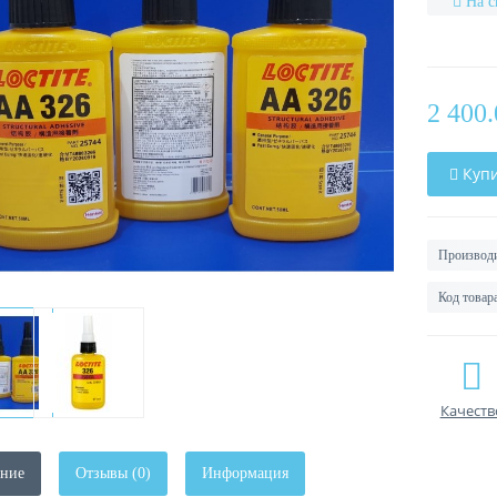
На с
2 400.
Куп
Производи
Код товара
Качеств
ние
Отзывы (0)
Информация