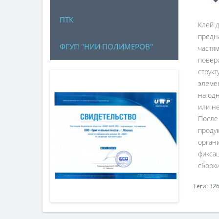
ПТК
Клей д
предн
ФГУП "НИИ ПОЛИМЕРОВ"
частям
повер
струк
элемен
на одн
или не
После
проду
орган
фиксац
сборки
Теги:
32