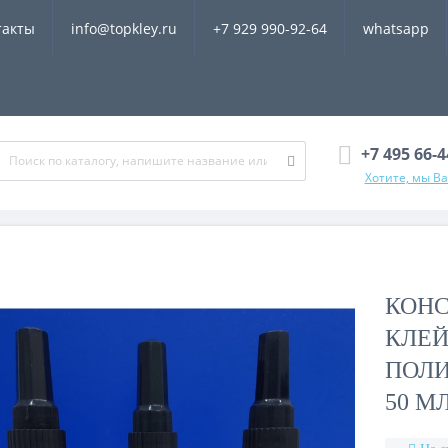
такты
info@topkley.ru
+7 929 990-92-64
whatsapp
+7 495 66-
Хотите, мы В
КОН
КЛЕЙ
ПОЛИ
50 М