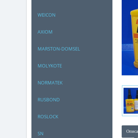
WEICON
AXIOM
MARSTON-DOMSEL
MOLYKOTE
NORMATEK
RUSBOND
ROSLOCK
Описа
SN