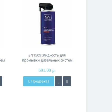
SN1509 Жидкость для
SN1202 
тем
промывки дизельных систем
дизельного 
1 л
впрыска, жестяной флакон 1 л
топлива), же
691.00 р.
48
Предзаказ
Предза