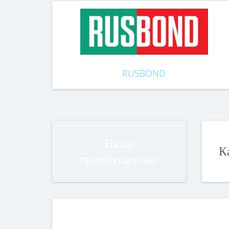
RUSBOND
Наши
К
преимущества: