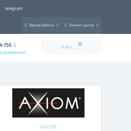
telegram
Время работы
Клиент-центр
44-755
0
0.00 р.
ам перезвоним?
AXIOM