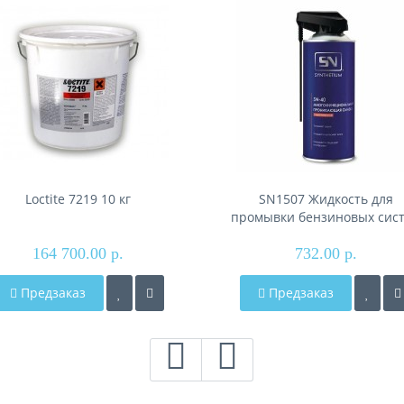
Loctite 7219 10 кг
SN1507 Жидкость для
промывки бензиновых сис
впрыска, жестяной флакон 
164 700.00 р.
732.00 р.
Предзаказ
Предзаказ