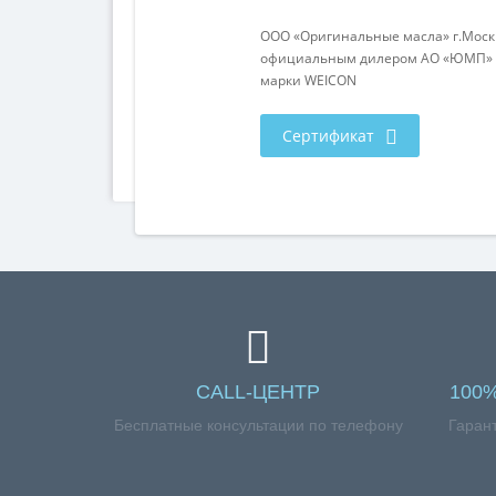
ООО «Оригинальные масла» г.Москв
официальным дилером АО «ЮМП» п
марки WEICON
Сертификат
СALL-ЦЕНТР
100
Бесплатные консультации по телефону
Гаран